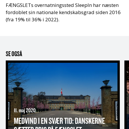
FÆNGSLETs overnatningssted SleepIn har næsten
fordoblet sin nationale kendskabsgrad siden 2016
(fra 19% til 36% i 2022).
SE OGSÅ
Medvind i en svær tid: Danskerne sætter pris på FÆ
F
11. maj 2020
MEDVIND I EN SVÆR TID: DANSKERNE