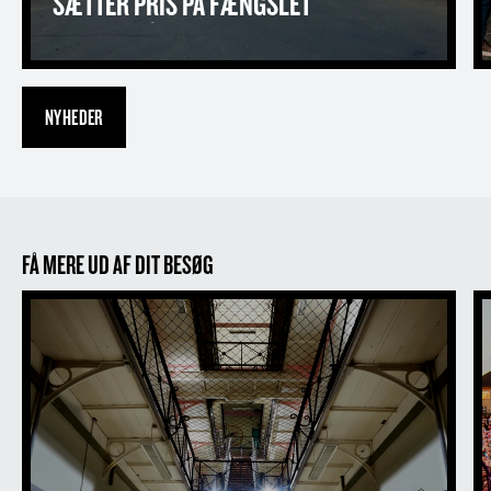
SÆTTER PRIS PÅ FÆNGSLET
NYHEDER
FÅ MERE UD AF DIT BESØG
Fængselsmuseet
D