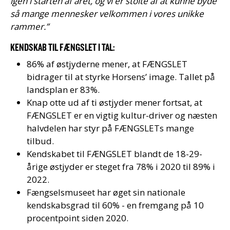
igen i starten af året, og vi er stolte af at kunne byde
så mange mennesker velkommen i vores unikke
rammer.”
KENDSKAB TIL FÆNGSLET I TAL:
86% af østjyderne mener, at FÆNGSLET
bidrager til at styrke Horsens’ image. Tallet på
landsplan er 83%.
Knap otte ud af ti østjyder mener fortsat, at
FÆNGSLET er en vigtig kultur-driver og næsten
halvdelen har styr på FÆNGSLETs mange
tilbud.
Kendskabet til FÆNGSLET blandt de 18-29-
årige østjyder er steget fra 78% i 2020 til 89% i
2022.
Fængselsmuseet har øget sin nationale
kendskabsgrad til 60% - en fremgang på 10
procentpoint siden 2020.