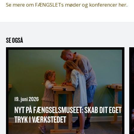
Se mere om FÆNGSLETs møder og konferencer her
.
SE OGSÅ
Nyt på Fængselsmuseet: Skab dit eget tryk i Værkste
F
19. juni 2026
NYT PÅ FÆNGSELSMUSEET: SKAB DIT EGET
TRYK I VÆRKSTEDET