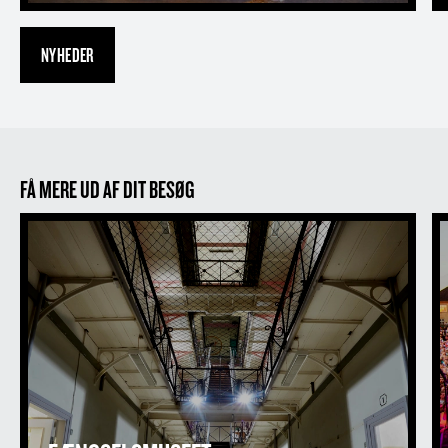
NYHEDER
FÅ MERE UD AF DIT BESØG
Fængselsmuseet
D