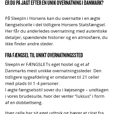
ER DU PÅ JAGT EFTER EN UNIK OVERNATNING I DANMARK?
På SleepIn i Horsens kan du overnatte i en ægte
fængselscelle i det tidligere Horsens Statsfængsel.
Her får du anderledes overnatning med autentiske
detaljer, spændende historier og en atmosfære, du
ikke finder andre steder.
FRA FÆNGSEL TIL UNIKT OVERNATNINGSSTED
SleepIn er FÆNGSLETs eget hostel og et af
Danmarks mest unikke overnatningssteder. Den
tidligere sygeafdeling er omdannet til 21 celler
med plads til 1-4 personer.
I ægte fængselsstil sover du i køjesenge – undtagen
i vores brudesuite, hvor der venter “luksus” i form
af en dobbeltseng.
Hver celle har sit eget udtryk og bærer et citat fra