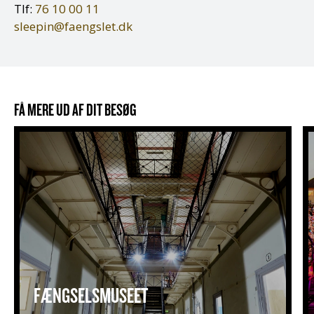
Tlf:
76 10 00 11
sleepin@faengslet.dk
FÅ MERE UD AF DIT BESØG
Fængselsmuseet
D
FÆNGSELSMUSEET