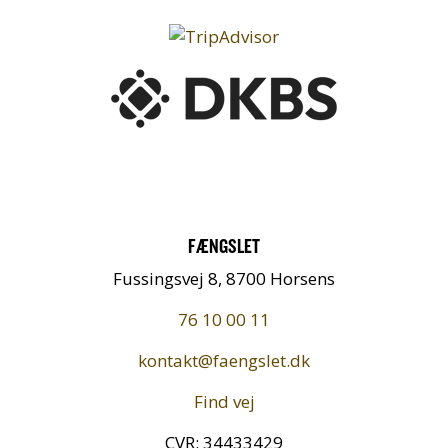
FÆNGSLET
Fussingsvej 8, 8700 Horsens
76 10 00 11
kontakt@faengslet.dk
Find vej
CVR: 34433429