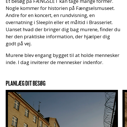
Et besøg på FÆNGSLET kan tage mange former.
Nogle kommer for historien på Fængselsmuseet.
Andre for en koncert, en rundvisning, en
overnatning i SleepIn eller et måltid i Brasseriet.
Uanset hvad der bringer dig bag murene, finder du
her den praktiske information, der hjælper dig
godt på vej.
Murene blev engang bygget til at holde mennesker
inde. I dag inviterer de mennesker indenfor.
PLANLÆG DIT BESØG
Åbningstider og priser
B