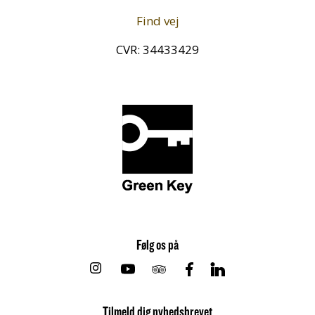
Find vej
CVR: 34433429
Følg os på
Instagram
Youtube
Tripadvisor
Facebook
Linkedin
Tilmeld dig nyhedsbrevet