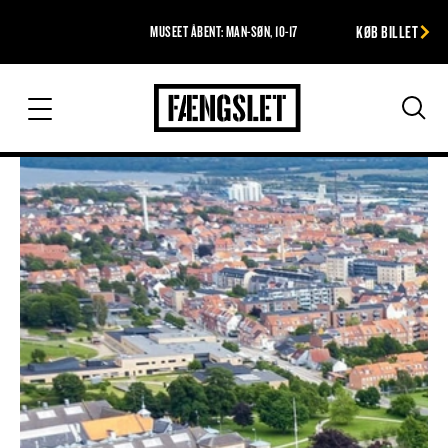
KØB BILLET
MUSEET ÅBENT: MAN-SØN, 10-17
Fængslet
Søg