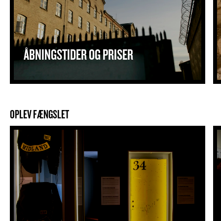
ÅBNINGSTIDER OG PRISER
OPLEV FÆNGSLET
FÆNGSELSMUSEET