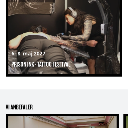
6.-8. maj 2027
PRISON INK - TATTOO FESTIVAL
VI ANBEFALER
Guidet indendørs rundvisning
B