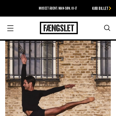
KØB BILLET
MUSEET ÅBENT: MAN-SØN, 10-17
Fængslet
Søg