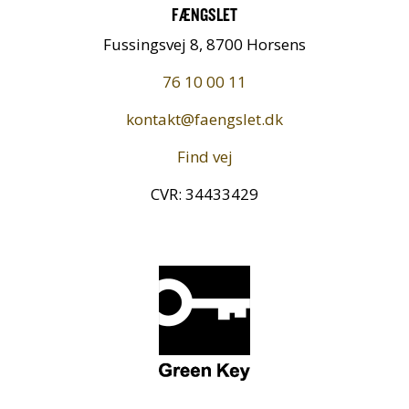
FÆNGSLET
Fussingsvej 8, 8700 Horsens
76 10 00 11
kontakt@faengslet.dk
Find vej
CVR: 34433429