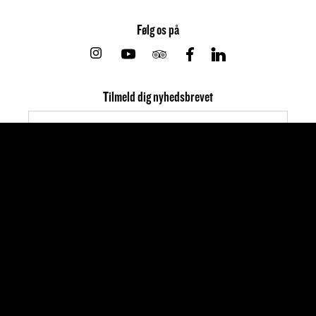
Følg os på
Instagram
Youtube
Tripadvisor
Facebook
Linkedin
Tilmeld dig nyhedsbrevet
Din email vil ikke blive givet videre