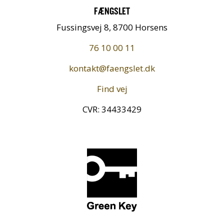
FÆNGSLET
Fussingsvej 8, 8700 Horsens
76 10 00 11
kontakt@faengslet.dk
Find vej
CVR: 34433429