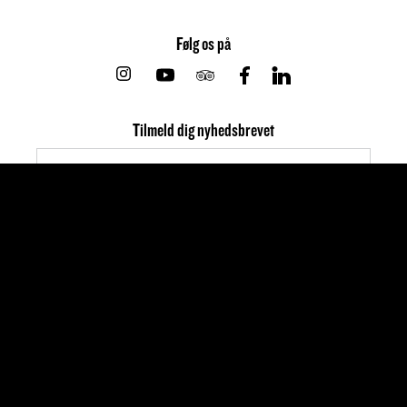
Følg os på
Instagram
Youtube
Tripadvisor
Facebook
Linkedin
Tilmeld dig nyhedsbrevet
Din email vil ikke blive givet videre