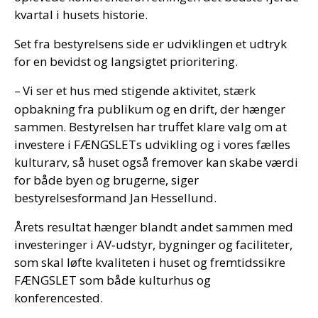
kvartal i husets historie.
Set fra bestyrelsens side er udviklingen et udtryk
for en bevidst og langsigtet prioritering.
–
Vi ser et hus med stigende aktivitet, st
æ
rk
opbakning fra publikum og en drift, der h
æ
nger
sammen. Bestyrelsen har truffet klare valg om at
investere i
F
Æ
NGSLETs
udvikling og i vores f
æ
lles
kulturarv, s
å
huset ogs
å
fremover kan skabe v
æ
rdi
for b
å
de byen og brugerne, siger
bestyrelsesformand Jan Hessellund.
Årets resultat hænger blandt andet sammen med
investeringer i AV‑udstyr, bygninger og faciliteter,
som skal løfte kvaliteten i huset og fremtidssikre
FÆNGSLET som både kulturhus og
konferencested.