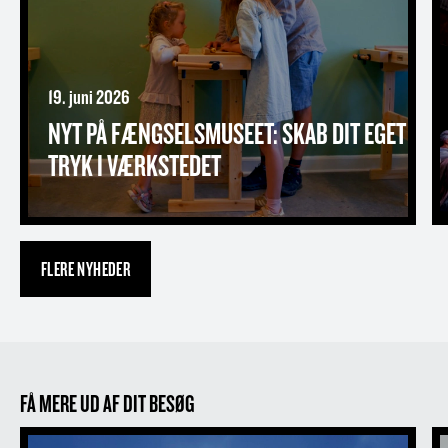
19. juni 2026
NYT PÅ FÆNGSELSMUSEET: SKAB DIT EGET
TRYK I VÆRKSTEDET
FLERE NYHEDER
FÅ MERE UD AF DIT BESØG
Om FÆNGSLET
D