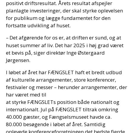
positivt driftsresultat. Årets resultat afspejler
planlagte investeringer, der skal styrke oplevelsen
for publikum og lægge fundamentet for den
fortsatte udvikling af huset.
–
Det afg
ø
rende for os er, at driften er sund, og at
huset summer af liv. Det har 2025 i h
ø
j grad v
æ
ret
et bevis p
å
, siger direkt
ø
r Inge
Ø
stergaard
J
ø
rgensen.
I løbet af året har FÆNGSLET haft et bredt udbud
af kulturelle arrangementer, store konferencer,
festivaler og messer – herunder arrangementer, der
har været med til
at styrke FÆNGSLETs position både nationalt og
internationalt. Jul på FÆNGSLET tiltrak omkring
40.000 gæster, og Fængselsmuseet havde ca.
80.000 besøgende i løbet af året. Samtidig
oplevede konferenceforretningen det bedste fjerde