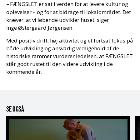
–
F
Æ
NGSLET er sat i verden for at levere kultur og
oplevelser
–
og for at bidrage til lokalomr
å
det. Det
kr
æ
ver, at vi l
ø
bende udvikler huset, siger
Inge
Ø
stergaard J
ø
rgensen.
Med positiv drift, høj aktivitet og et fortsat fokus på
både udvikling og ansvarlig vedligehold af de
historiske rammer vurderer ledelsen, at FÆNGSLET
står godt rustet til den videre udvikling i de
kommende år.
SE OGSÅ
Nyt på Fængselsmuseet: Skab dit eget tryk i Værkste
F