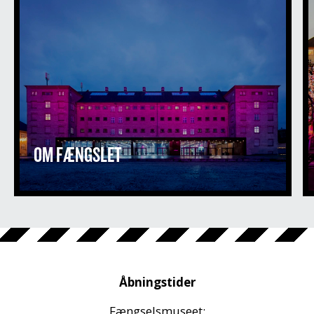
OM FÆNGSLET
Åbningstider
Fængselsmuseet: