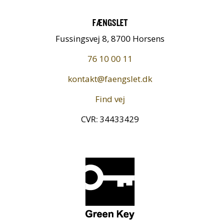
FÆNGSLET
Fussingsvej 8, 8700 Horsens
76 10 00 11
kontakt@faengslet.dk
Find vej
CVR: 34433429