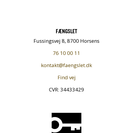
FÆNGSLET
Fussingsvej 8, 8700 Horsens
76 10 00 11
kontakt@faengslet.dk
Find vej
CVR: 34433429