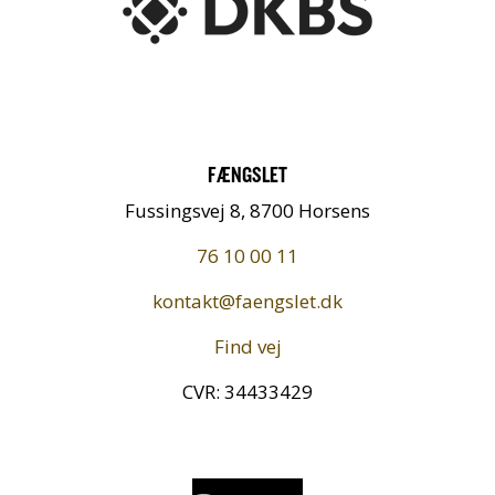
FÆNGSLET
Fussingsvej 8, 8700 Horsens
76 10 00 11
kontakt@faengslet.dk
Find vej
CVR: 34433429