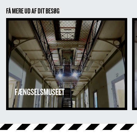
FÅ MERE UD AF DIT BESØG
Fængselsmuseet
T
FÆNGSELSMUSEET