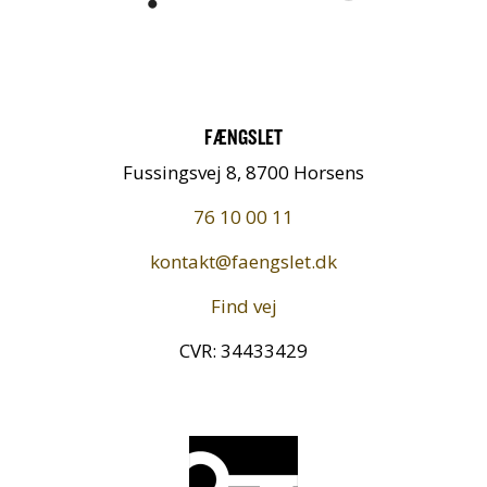
FÆNGSLET
Fussingsvej 8, 8700 Horsens
76 10 00 11
kontakt@faengslet.dk
Find vej
CVR: 34433429