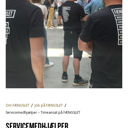
Om FÆNGSLET
Job på FÆNGSLET
Servicemedhjælper – Timeansat på FÆNGSLET
SERVICEMEDHJÆLPER