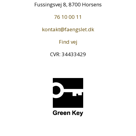
Fussingsvej 8, 8700 Horsens
76 10 00 11
kontakt@faengslet.dk
Find vej
CVR: 34433429