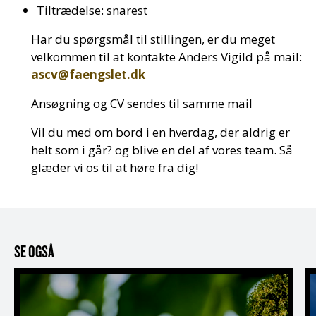
Tiltrædelse: snarest
Har du spørgsmål til stillingen, er du meget
velkommen til at kontakte Anders Vigild på mail:
ascv@faengslet.dk
Ansøgning og CV sendes til samme mail
Vil du med om bord i en hverdag, der aldrig er
helt som i går? og blive en del af vores team. Så
glæder vi os til at høre fra dig!
SE OGSÅ
FÆNSGLETs historie
L