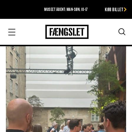
KØB BILLET
MUSEET ÅBENT: MAN-SØN, 10-17
Fængslet
Søg