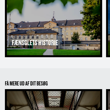
FÆNSGLETS HISTORIE
FÅ MERE UD AF DIT BESØG
Fængselsmuseet
T