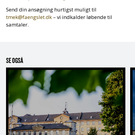
Send din ansøgning hurtigst muligt til
tmek@faengslet.dk
– vi indkalder løbende til
samtaler.
SE OGSÅ
FÆNSGLETs historie
L