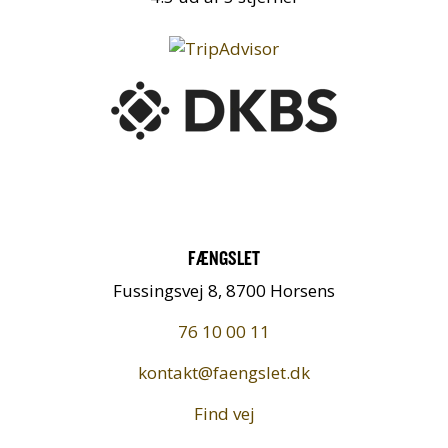
FÆNGSLET
Fussingsvej 8, 8700 Horsens
76 10 00 11
kontakt@faengslet.dk
Find vej