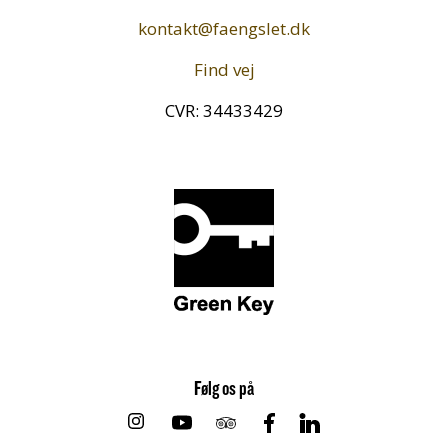
kontakt@faengslet.dk
Find vej
CVR: 34433429
Følg os på
Instagram
Youtube
Tripadvisor
Facebook
Linkedin