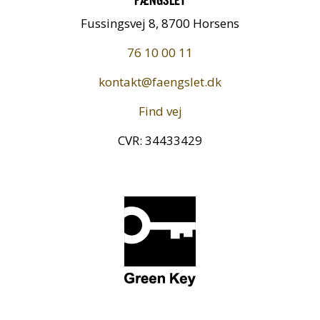
Fussingsvej 8, 8700 Horsens
76 10 00 11
kontakt@faengslet.dk
Find vej
CVR: 34433429