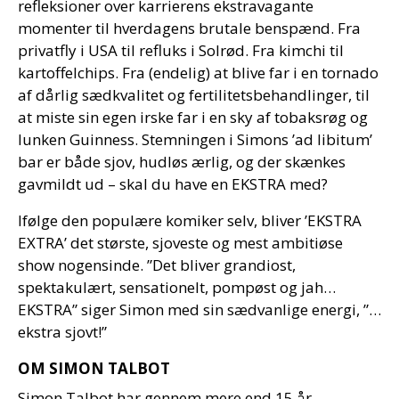
refleksioner over karrierens ekstravagante
momenter til hverdagens brutale benspænd. Fra
privatfly i USA til refluks i Solrød. Fra kimchi til
kartoffelchips. Fra (endelig) at blive far i en tornado
af dårlig sædkvalitet og fertilitetsbehandlinger, til
at miste sin egen irske far i en sky af tobaksrøg og
lunken Guinness. Stemningen i Simons ’ad libitum’
bar er både sjov, hudløs ærlig, og der skænkes
gavmildt ud – skal du have en EKSTRA med?
Ifølge den populære komiker selv, bliver ’EKSTRA
EXTRA’ det største, sjoveste og mest ambitiøse
show nogensinde. ”Det bliver grandiost,
spektakulært, sensationelt, pompøst og jah…
EKSTRA” siger Simon med sin sædvanlige energi, ”…
ekstra sjovt!”
OM SIMON TALBOT
Simon Talbot har gennem mere end 15 år