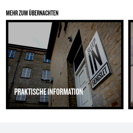
MEHR ZUM ÜBERNACHTEN
Praktische information
Ü
PRAKTISCHE INFORMATION